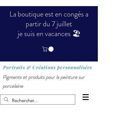
La boutique est en congés a
partir du 7 juillet
je suis en vacances 🏖️
Portraits & Créations
personnalisées
Pigments et produits pour la peinture sur
porcelaine