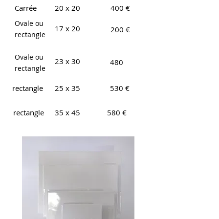
Carrée
20 x 20
400 €
Ovale ou
17 x 20
200 €
rectangle
Ovale ou
23 x 30
480
rectangle
rectangle
25 x 35
530 €
rectangle
35 x 45
580 €