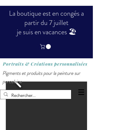
La boutique est en congés a
partir du 7 juillet
je suis en vacances 🏖️
Portraits & Créations
personnalisées
Pigments et produits pour la peinture sur
porcelaine