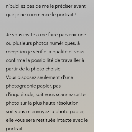
n’oubliez pas de me le préciser avant
que je ne commence le portrait !
Je vous invite à me faire parvenir une
ou plusieurs photos numériques, à
réception je vérifie la qualité et vous
confirme la possibilité de travailler à
partir de la photo choisie.
Vous disposez seulement d'une
photographie papier, pas
d'inquiétude, soit vous scannez cette
photo sur la plus haute résolution,
soit vous m'envoyez la photo papier,
elle vous sera restituée intacte avec le
portrait.