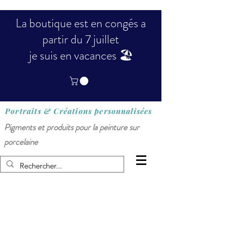
La boutique est en congés a
partir du 7 juillet
je suis en vacances 🏖️
Portraits & Créations
personnalisées
Pigments et produits pour la peinture sur
porcelaine