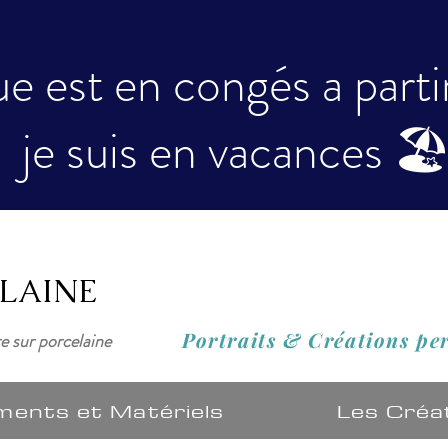
e est en congés a partir 
je suis en vacances 🏖
ELAINE
Portraits & Créations
pe
re sur porcelaine
ments et Matériels
Les Créa