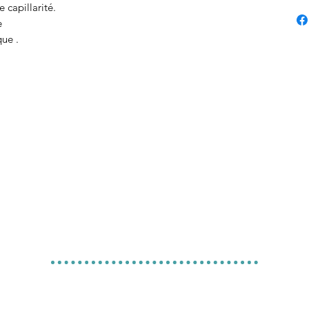
 capillarité.
e
que .