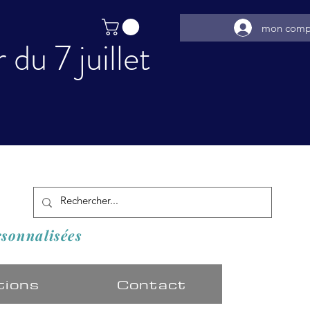
mon comp
du 7 juillet
️
rsonnalisées
tions
Contact