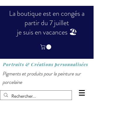
La boutique est en congés a
partir du 7 juillet
je suis en vacances 🏖️
Portraits & Créations
personnalisées
Pigments et produits pour la peinture sur
porcelaine