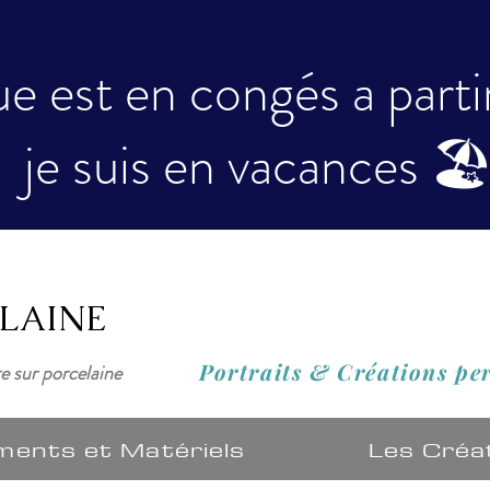
e est en congés a partir 
je suis en vacances 🏖
ELAINE
Portraits & Créations
pe
re sur porcelaine
ments et Matériels
Les Créa