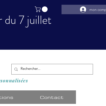
mon comp
du 7 juillet
️
rsonnalisées
tions
Contact