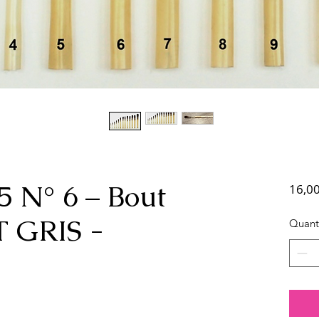
5 N° 6 – Bout
16,0
T GRIS -
Quant