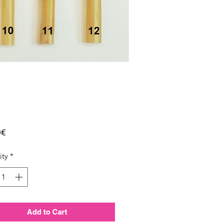
Price
0€
ity
*
Add to Cart