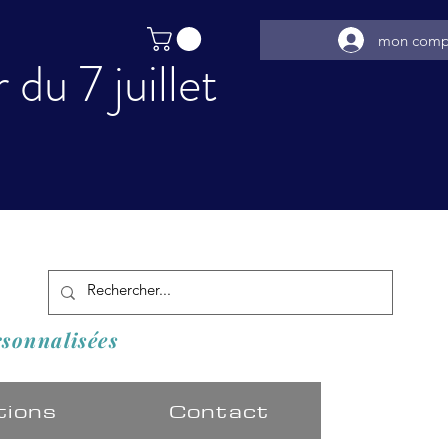
mon comp
du 7 juillet
️
rsonnalisées
tions
Contact