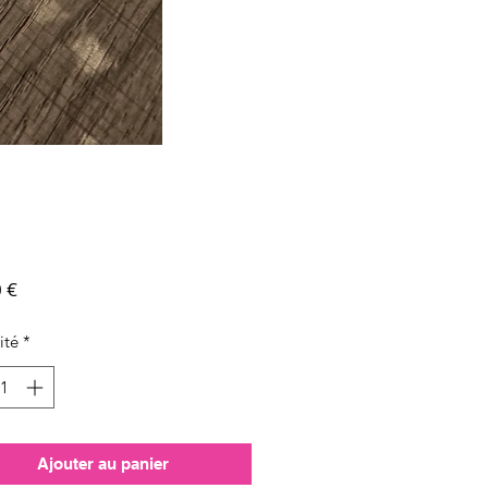
Prix
 €
ité
*
Ajouter au panier