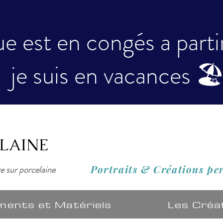
e est en congés a partir 
je suis en vacances 🏖
ELAINE
Portraits & Créations
pe
re sur porcelaine
ments et Matériels
Les Créa