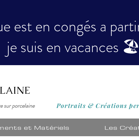
e est en congés a partir 
je suis en vacances 🏖
ELAINE
Portraits & Créations
pe
re sur porcelaine
ments et Matériels
Les Créa