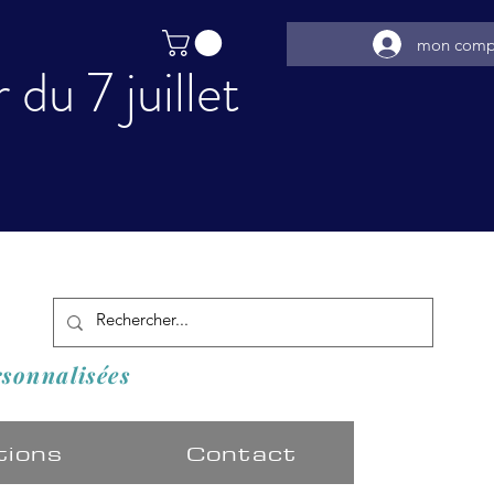
mon comp
du 7 juillet
️
rsonnalisées
tions
Contact