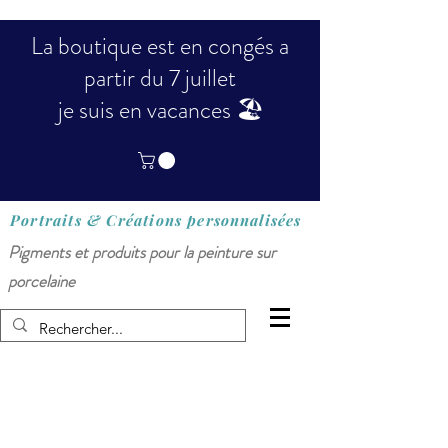
La boutique est en congés a
partir du 7 juillet
je suis en vacances 🏖️
Portraits & Créations
personnalisées
Pigments et produits pour la peinture sur
porcelaine