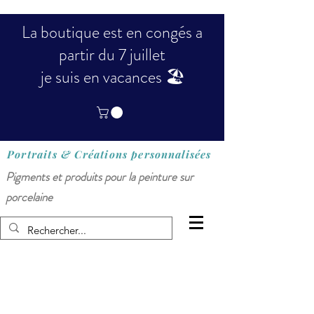
La boutique est en congés a
partir du 7 juillet
je suis en vacances 🏖️
Portraits & Créations
personnalisées
Pigments et produits pour la peinture sur
porcelaine