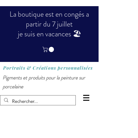
La boutique est en congés a
partir du 7 juillet
je suis en vacances 🏖️
Portraits & Créations
personnalisées
Pigments et produits pour la peinture sur
porcelaine