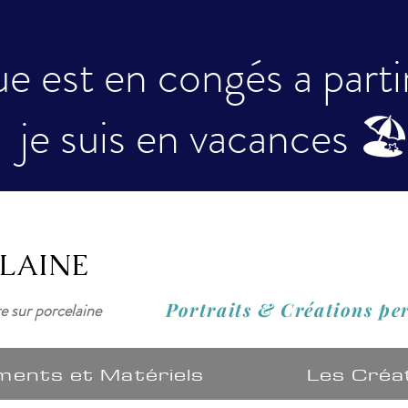
e est en congés a partir 
je suis en vacances 🏖
ELAINE
Portraits & Créations
pe
re sur porcelaine
ments et Matériels
Les Créa