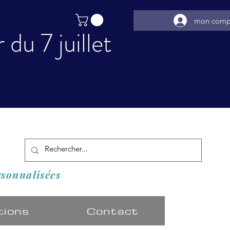
mon comp
du 7 juillet
️
rsonnalisées
tions
Contact