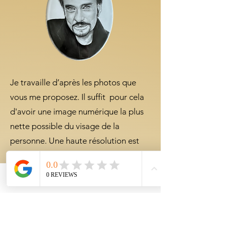
Je travaille d’après les photos que
vous me proposez. Il suffit pour cela
d'avoir une image numérique la plus
nette possible du visage de la
personne. Une haute résolution est
nécessaire pour me permettre de
travailler correctement. Dans une
certaine mesure, je peux retravailler
Phone
Email
Facebook
l'image numériquement, donc
n'hésitez pas à me solliciter mais ce