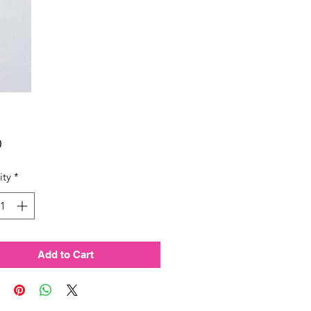
Price
0
ity
*
Add to Cart