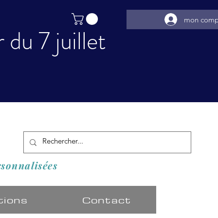
mon comp
du 7 juillet
️
rsonnalisées
tions
Contact