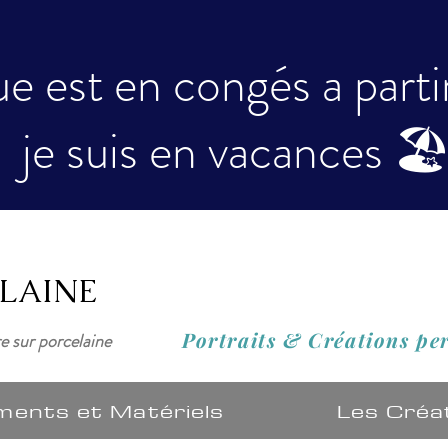
e est en congés a partir 
je suis en vacances 🏖
ELAINE
Portraits & Créations
pe
re sur porcelaine
ments et Matériels
Les Créa