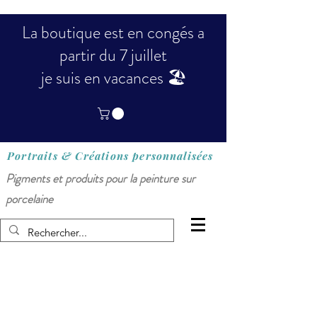
La boutique est en congés a
partir du 7 juillet
je suis en vacances 🏖️
Portraits & Créations
personnalisées
Pigments et produits pour la peinture sur
porcelaine