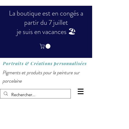
La boutique est en congés a
partir du 7 juillet
je suis en vacances 🏖️
Portraits & Créations
personnalisées
Pigments et produits pour la peinture sur
porcelaine