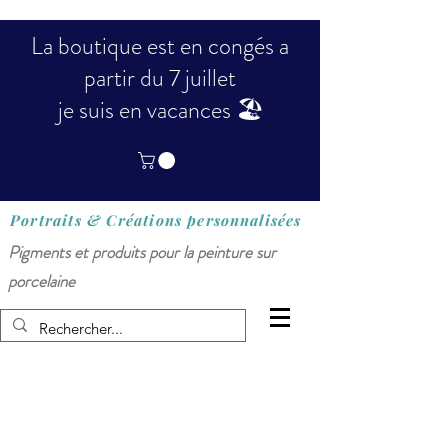
La boutique est en congés a
partir du 7 juillet
je suis en vacances 🏖️
Portraits & Créations
personnalisées
Pigments et produits pour la peinture sur
porcelaine