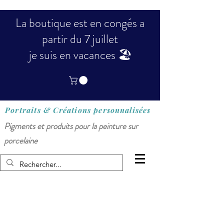
La boutique est en congés a
partir du 7 juillet
je suis en vacances 🏖️
Portraits & Créations
personnalisées
Pigments et produits pour la peinture sur
porcelaine