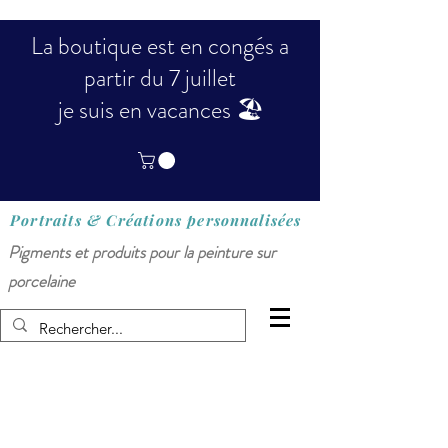
La boutique est en congés a
partir du 7 juillet
je suis en vacances 🏖️
Portraits & Créations
personnalisées
Pigments et produits pour la peinture sur
porcelaine